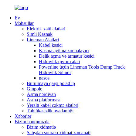
Ev
Məhsullar
Elektrik xətti alətləri
Simli Kasnak
Lineman Alətləri
Kabel kəsici
Kəsmə əyilmə zımbalayıcı
Delik açma və armatur kəsici
Hidravlik qıvrım aləti
Powerline üçün Lineman Tools Dump Truck
Hidravlik Silindr
nasos
Burulmaya qarşı polad ip
Ginpole
Asma nərdivan
Asma platforması
Yeraltı kabel çəkmə alətləri
Təhlükəsizlik avadanlığı
Xəbərlər
Bizim haqqımızda
Bizim xidmətlə
Satışdan sonrakı xidmət zəmanəti