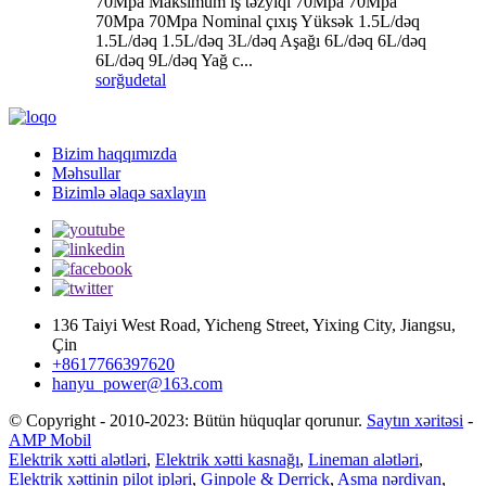
70Mpa Maksimum iş təzyiqi 70Mpa 70Mpa
70Mpa 70Mpa Nominal çıxış Yüksək 1.5L/dəq
1.5L/dəq 1.5L/dəq 3L/dəq Aşağı 6L/dəq 6L/dəq
6L/dəq 9L/dəq Yağ c...
sorğu
detal
Bizim haqqımızda
Məhsullar
Bizimlə əlaqə saxlayın
136 Taiyi West Road, Yicheng Street, Yixing City, Jiangsu,
Çin
+8617766397620
hanyu_power@163.com
© Copyright - 2010-2023: Bütün hüquqlar qorunur.
Saytın xəritəsi
-
AMP Mobil
Elektrik xətti alətləri
,
Elektrik xətti kasnağı
,
Lineman alətləri
,
Elektrik xəttinin pilot ipləri
,
Ginpole & Derrick
,
Asma nərdivan
,