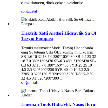
dirək dartıcısı, dirək çəkən avadanlıq.
sorğu
detal
Elektrik Xətti Alətləri Hidravlik Su Əl
Təzyiq Pompası
Texniki məlumatlar Model Təzyiq Hər anbarda
emiş Su tutumu Çəki Ölçü kq/sm2 ml L kq mm
SB-1.6 16 32 18 7.0 380*160*430 SB-2.5 25 32
18 7.0 380*160*430 SB-6.3 480. *160*430 SB-
6.3 63 32 18 7.0 380*160*430 SYB-25 25 10
4.5 2.5 320*200*250 SYB-40 40 10 4.5 2.5
320510.3205130. 5 320*200 *250 T-50K-P 50
32 4.5 3.1 320*200*300 ...
sorğu
detal
Lineman Tools Hidravlik Nasos Boru