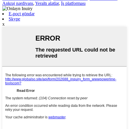
Ankraj nərdivanı
,
Yeraltı alətlər
,
İş platforması
E-poçt göndər
Skype
x