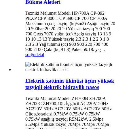
Bükmə Alətləri
Texniki Məlumat Modeli HP-700A CP-392
PEXP CFP-800-1 CP-390 CP-700 CP-700A
Maksimum çıxış təzyiqi (kq/sm2) Aşağı təzyiq 20
20 500bar 20 20 20 20 Yüksək təzyiq 700 700
700 Çıxış 7070 yağın (cc) Aşağı təzyiq 13 13 9
13 10 13 13 Yüksək təzyiq 2.3 2.3 1.2 2.3 1.8
2.3 2.3 Yağ tutumu (cc) 900 900 220 700 400
900 2100 Çəki (kq 91.8) Paket 59.18. yaş...
sorğu
detal
Elektrik xəttinin tikintisi üçün yüksək
təzyiqli elektrik hidravlik nasos
Texniki Məlumat Modeli ZH700B ZH700A
ZH700C ZH700-10L İş gücü AC220V 50Hz
AC220V 50Hz AC220V 50Hz AC220V 50Hz
Güc göstəricisi 0.75kW 0.75kW 0.75kW
0.75kW aşağı iş təzyiqi R5M2kW. 2.5Mpa
2.5Mpa Yüksək təzyiq 70Mpa 70Mpa 70Mpa