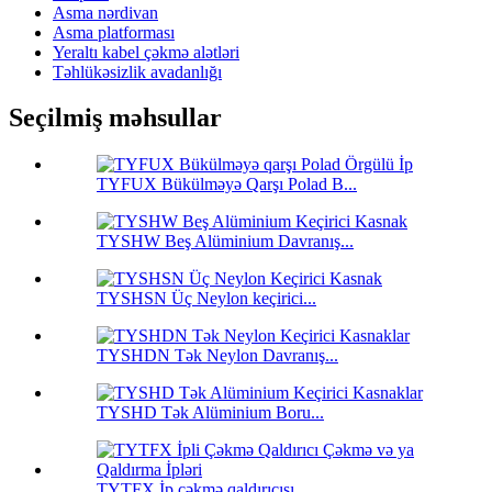
Asma nərdivan
Asma platforması
Yeraltı kabel çəkmə alətləri
Təhlükəsizlik avadanlığı
Seçilmiş məhsullar
TYFUX Bükülməyə Qarşı Polad B...
TYSHW Beş Alüminium Davranış...
TYSHSN Üç Neylon keçirici...
TYSHDN Tək Neylon Davranış...
TYSHD Tək Alüminium Boru...
TYTFX İp çəkmə qaldırıcısı...