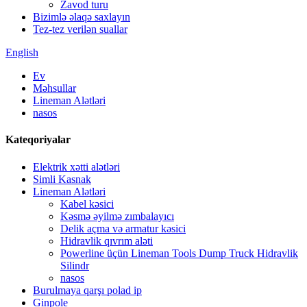
Zavod turu
Bizimlə əlaqə saxlayın
Tez-tez verilən suallar
English
Ev
Məhsullar
Lineman Alətləri
nasos
Kateqoriyalar
Elektrik xətti alətləri
Simli Kasnak
Lineman Alətləri
Kabel kəsici
Kəsmə əyilmə zımbalayıcı
Delik açma və armatur kəsici
Hidravlik qıvrım aləti
Powerline üçün Lineman Tools Dump Truck Hidravlik
Silindr
nasos
Burulmaya qarşı polad ip
Ginpole