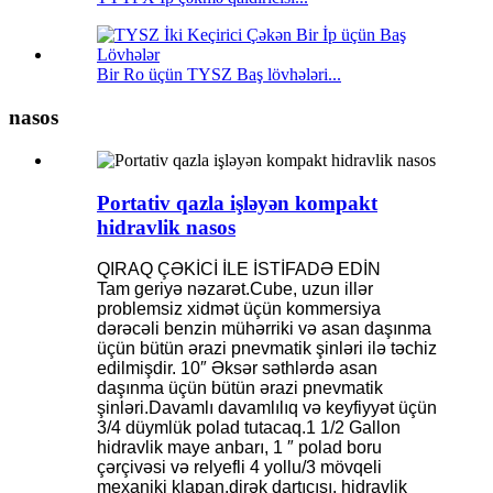
Bir Ro üçün TYSZ ​​Baş lövhələri...
nasos
Portativ qazla işləyən kompakt
hidravlik nasos
QIRAQ ÇƏKİCİ İLE İSTİFADƏ EDİN
Tam geriyə nəzarət.Cube, uzun illər
problemsiz xidmət üçün kommersiya
dərəcəli benzin mühərriki və asan daşınma
üçün bütün ərazi pnevmatik şinləri ilə təchiz
edilmişdir. 10″ Əksər səthlərdə asan
daşınma üçün bütün ərazi pnevmatik
şinləri.Davamlı davamlılıq və keyfiyyət üçün
3/4 düymlük polad tutacaq.1 1/2 Gallon
hidravlik maye anbarı, 1 ″ polad boru
çərçivəsi və relyefli 4 yollu/3 mövqeli
mexaniki klapan.dirək dartıcısı, hidravlik