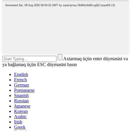
Axtarmaq üçün enter düyməsini və
ya bağlamaq üçün ESC düyməsini basın
English
French
German
Portuguese
Spanish
Russian
Japanese
Korean
Arabic
Irish
Greek